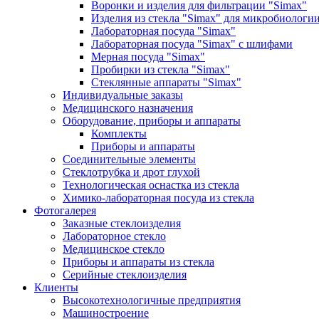
Воронки и изделия для фильтрации "Simax"
Изделия из стекла "Simax" для микробиологи
Лабораторная посуда "Simax"
Лабораторная посуда "Simax" с шлифами
Мерная посуда "Simax"
Пробирки из стекла "Simax"
Стеклянные аппараты "Simax"
Индивидуальные заказы
Медицинского назначения
Оборудование, приборы и аппараты
Комплекты
Приборы и аппараты
Соединительные элементы
Стеклотрубка и дрот глухой
Технологическая оснастка из стекла
Химико-лабораторная посуда из стекла
Фотогалерея
Заказные стеклоизделия
Лабораторное стекло
Медицинское стекло
Приборы и аппараты из стекла
Серийные стеклоизделия
Клиенты
Высокотехнологичные предприятия
Машиностроение