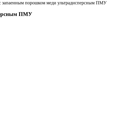
с запаенным порошком меди ультрадисперсным ПМУ
персным ПМУ