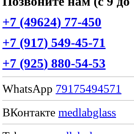
Позвоните нам
(с
9 до
+7
(49624
) 77-450
+7
(917
) 549-45-71
+7
(925
) 880-54-53
WhatsApp
79175494571
ВКонтакте
medlabglass