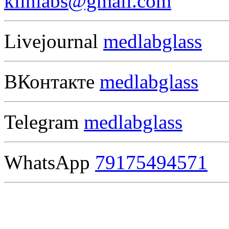
klinlabs@gmail.com
Livejournal
medlabglass
ВКонтакте
medlabglass
Telegram
medlabglass
WhatsApp
79175494571