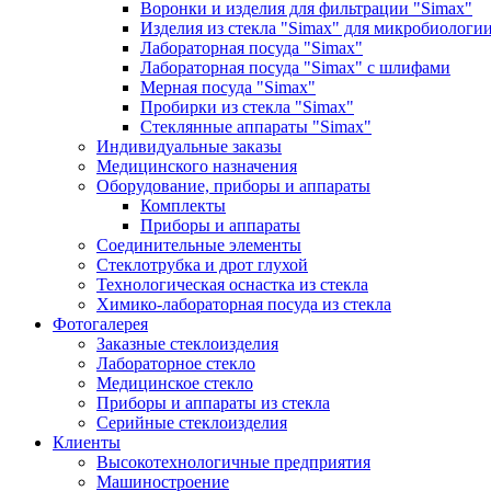
Воронки и изделия для фильтрации "Simax"
Изделия из стекла "Simax" для микробиологи
Лабораторная посуда "Simax"
Лабораторная посуда "Simax" с шлифами
Мерная посуда "Simax"
Пробирки из стекла "Simax"
Стеклянные аппараты "Simax"
Индивидуальные заказы
Медицинского назначения
Оборудование, приборы и аппараты
Комплекты
Приборы и аппараты
Соединительные элементы
Стеклотрубка и дрот глухой
Технологическая оснастка из стекла
Химико-лабораторная посуда из стекла
Фотогалерея
Заказные стеклоизделия
Лабораторное стекло
Медицинское стекло
Приборы и аппараты из стекла
Серийные стеклоизделия
Клиенты
Высокотехнологичные предприятия
Машиностроение