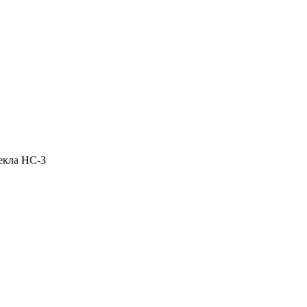
екла НС-3