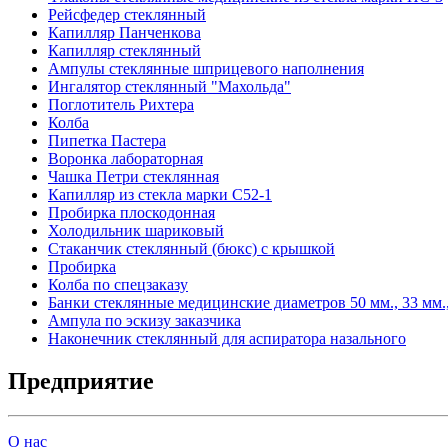
Рейсфедер стеклянный
Капилляр Панченкова
Капилляр стеклянный
Ампулы стеклянные шприцевого наполнения
Ингалятор стеклянный "Махольда"
Поглотитель Рихтера
Колба
Пипетка Пастера
Воронка лабораторная
Чашка Петри стеклянная
Капилляр из стекла марки С52-1
Пробирка плоскодонная
Холодильник шариковый
Стаканчик стеклянный (бюкс) с крышкой
Пробирка
Колба по спецзаказу
Банки стеклянные медицинские диаметров 50 мм., 33 мм., 
Ампула по эскизу заказчика
Наконечник стеклянный для аспиратора назального
Предприятие
О нас