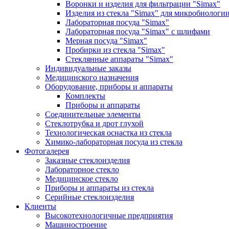
Воронки и изделия для фильтрации "Simax"
Изделия из стекла "Simax" для микробиологи
Лабораторная посуда "Simax"
Лабораторная посуда "Simax" с шлифами
Мерная посуда "Simax"
Пробирки из стекла "Simax"
Стеклянные аппараты "Simax"
Индивидуальные заказы
Медицинского назначения
Оборудование, приборы и аппараты
Комплекты
Приборы и аппараты
Соединительные элементы
Стеклотрубка и дрот глухой
Технологическая оснастка из стекла
Химико-лабораторная посуда из стекла
Фотогалерея
Заказные стеклоизделия
Лабораторное стекло
Медицинское стекло
Приборы и аппараты из стекла
Серийные стеклоизделия
Клиенты
Высокотехнологичные предприятия
Машиностроение