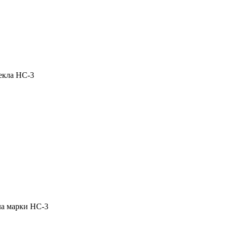
екла НС-3
ла марки НС-3