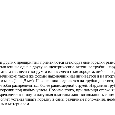
 и других предприятия применяются стеклодувные горелки разн
ставленные одна в другу концентрические латунные трубки. нару
ть газ в смеси с воздухом или в смеси с кислородом, либо в во
нечником; такой же формы наконечник навинчивается и на вторую
ком мало (1—1,5 мм). Наконечники одеваются на трубки для того
, чтобы распределиться более равномерной струей. Наружная тр
орелки под любым углом. Помимо этого, при помощи стержня и 
репляется к столу, и латунная пластина дают возможность с по
воляет устанавливать горелку в самы различные положения, нео
нным материалом.