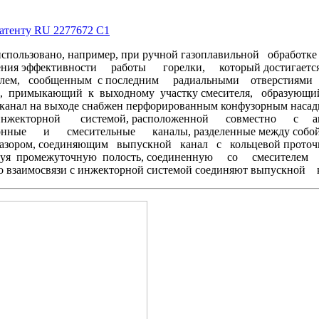
патенту RU 2277672 C1
ть использовано, например, при ручной газоплавильной обр
шения эффективности работы горелки, который достигается те
есителем, сообщенным с последним радиальными отверсти
, примыкающий к выходному участку смесителя, образующий
анал на выходе снабжен перфорированным конфузорным насадком
 инжекторной системой, расположенной совместно с ак
ые и смесительные каналы, разделенные между собой 
ром, соединяющим выпускной канал с кольцевой проточкой
зуя промежуточную полость, соединенную со смесителем р
взаимосвязи с инжекторной системой соединяют выпускной