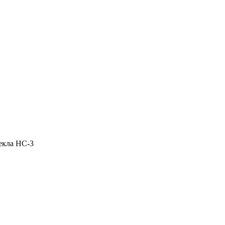
екла НС-3