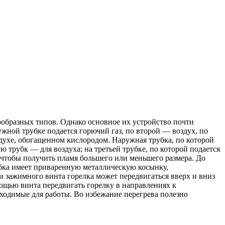
ообразных типов. Однако основное их устройство почти
жной трубке подается горючий газ, по второй — воздух, по
здухе, обогащенном кислородом. Наружная трубка, по которой
 трубк — для воздуха; на третьей трубке, по которой подается
, чтобы получить пламя большего или меньшего размера. До
убка имеет приваренную ме­таллическую косынку,
зажимного винта горелка может передвигаться вверх и вниз
мощью винта передвигать горелку в направлениях к
бходимые для работы. Во избежание перегрева полезно