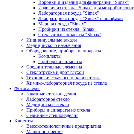
Воронки и изделия для фильтрации "Simax"
Изделия из стекла "Simax" для микробиологи
Лабораторная посуда "Simax"
Лабораторная посуда "Simax" с шлифами
Мерная посуда "Simax"
Пробирки из стекла "Simax"
Стеклянные аппараты "Simax"
Индивидуальные заказы
Медицинского назначения
Оборудование, приборы и аппараты
Комплекты
Приборы и аппараты
Соединительные элементы
Стеклотрубка и дрот глухой
Технологическая оснастка из стекла
Химико-лабораторная посуда из стекла
Фотогалерея
Заказные стеклоизделия
Лабораторное стекло
Медицинское стекло
Приборы и аппараты из стекла
Серийные стеклоизделия
Клиенты
Высокотехнологичные предприятия
Машиностроение