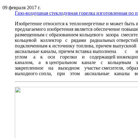
09 февраля 2017 г.
Газо-воздушная стеклодувная горелка изготовленная по 
Изобретение относится к теплоэнергетике и может бы
предлагаемого изобретения является обеспечение повы
размещенным с образованием кольцевого зазора см
кольцевой коллектор с рядами радиальных отверстий
подключенным к источнику топлива, причем выпускной к
аксиальные каналы, причем вставка выполнена с
углом а к оси горелки и содержащей инжекционн
каналом, а в центральном канале с кольцевым зазо
закрепленное на выходном участке смесителя, обра
выходного сопла, при этом аксиальные каналы во 