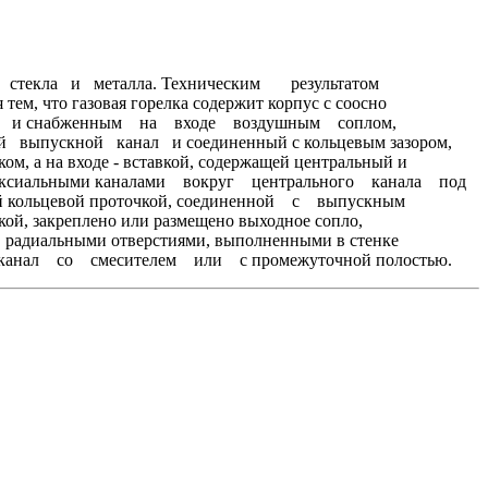
аботке стекла и металла. Техническим результатом
м, что газовая горелка содержит корпус с соосно
ями и снабженным на входе воздушным соплом,
 выпускной канал и соединенный с кольцевым зазором,
, а на входе - вставкой, содержащей центральный и
сиальными каналами вокруг центрального канала под
кольцевой проточкой, соединенной с выпускным
, закреплено или размещено выходное сопло,
адиальными отверстиями, выполненными в стенке
 канал со смесителем или с промежуточной полостью.